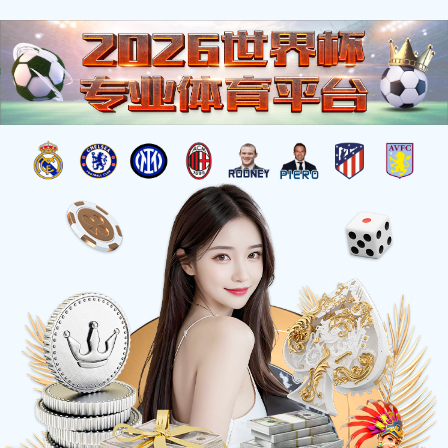
注册入口
星空下载
APP与网页版入口｜
畅享全球体育赛事与数据服务
欢迎访问
星空下载
，提供全面覆盖足球、篮
球、电竞等项目的赛事资讯与数据内容， 支持
APP下载
与
网页使用
，每日同步更新千场比
赛，聚焦热门体育内容， 助您轻松获取赛事动
态，掌握比赛节奏。
手机App
网页版